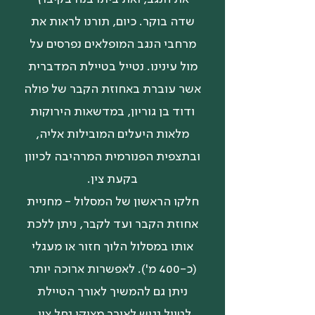
שדה בוקר. כיום, תורנו לראות את
מרחבי הנגב המופלאים נפרסים על
מול עינינו. נטייל בטיילת המדברית
אשר עוברת באחוזת הקבר של פולה
ודוד בן גוריון, במדשאות הירוקות
מלאות היעלים המובילות אליה,
ובתצפית הפנורמית המרהיבה לכיוון
בקעת צין.
חלקו הראשון של המסלול - מחניית
אחוזת הקבר ועד לקבר, ניתן ללכת
אותו במסלול הלוך חזור או מעגלי
(כ-400 מ'). לאפשרות ארוכה יותר
ניתן גם להמשיך לאורך הטיילת
לטיול נגיש לאורך מצוקי נחל צין,