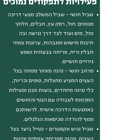
פעילויות לתפקודים נמוכים
שביל חושי -
שביל המשלב מצעי דריכה
מגוונים: חול, רסק עץ, חבלים, חלוקי
נחל, מים ועוד לצד דרך נגישה ובה
תיבות מישוש מוגבהות, ערוגות צמחי
תבלין וריח, פריחה צבעונית ושפע
גירויים חושיים.
מרחב חושי - נהנה מאזור מנוחה בצל
העצים המציע מחצלות, פופים וכריות,
כלי נגינה מיוחדים, בועות סבון ופעילות
המכוונת לעבודה עם הגוף והחושים
באמצעות הדרכה אישית. לרשותכם
מנוף להורדה מכיסאות הגלגלים.
שביל נגיש אקסטרים - נטייל ביער בצל
העצים, ונהנה מפריחה עונתית ופינות