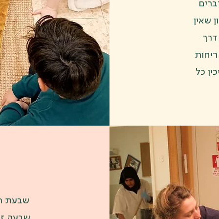
ברים
ן שאין
דרך
ריחות
כין כל
שבעת המ
שבעה זנ