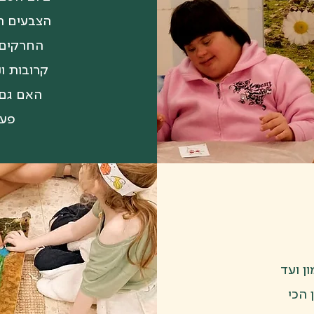
הצבעים הר
החרקים 
קרובות ונ
האם גם 
פעי
ן ועד
 הכי