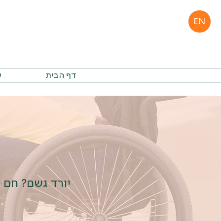
EN
דף הבית
ע
יורד גשם? חם 