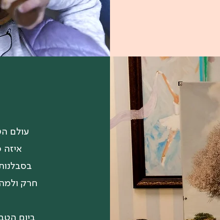
עולם הט
איזה פ
בסבלנות 
חרק ולמה 
ביום הטב