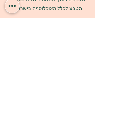
הטבע לכלל האוכלוסייה בישראל.
התרומה נעשית באופן מוגן
ומאובטח באמצעות:
אשראי
ביט
עמותת לטם הינה עמותה רשומה
מס’
58-022-816-1
,
בעלת אישור ניהול תקין מרשם
העמותות ומוכרת לעניין
תרומות על פי סעיף 46 לחוקי מס
הכנסה בישראל.