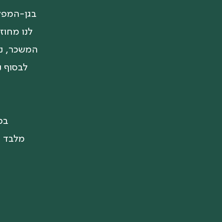
בגן-המפלי
לנו מחוז
המשכר, נה
לבסוף נ
בכ