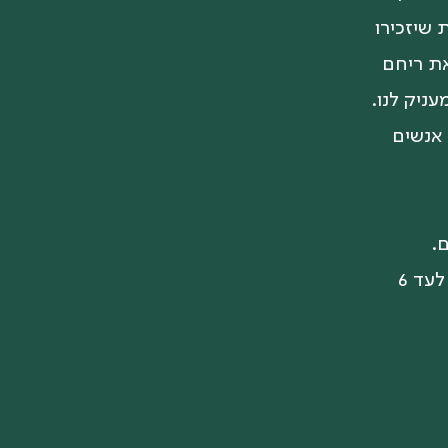
 שיזכירו
את ריחם
ניק לנו.
 אנשים
.
מלבד המסלול והשירותים הנגישים, במקום מוקרן סרט ובו מקום לעד 6