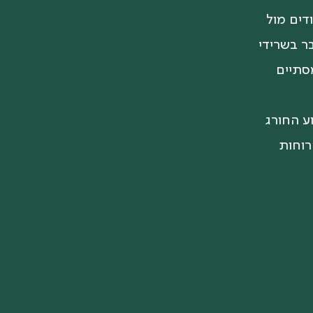
דים מול
ר בשרידי
מסתיים
ע החורג
רוחות