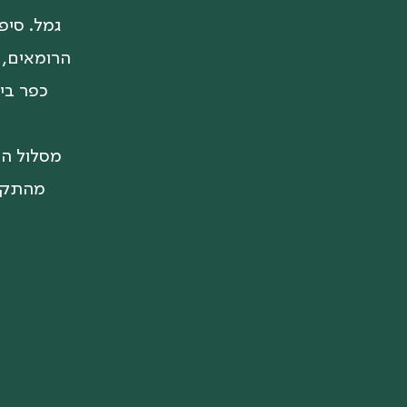
גמל. סיפ
הרומאים, 
כפר ביז
מסלול הט
מהתקן.